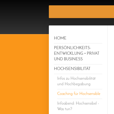
HOME
PERSÖNLICHKEITS-
ENTWICKLUNG • PRIVAT
UND BUSINESS
HOCHSENSIBILITÄT
Infos zu Hochsensibilität
und Hochbegabung
Coaching für Hochsensible
Infoabend: Hochsensibel -
Was tun?